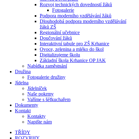
Rozvoj technických dovedností žáků
Fotogalerie
Podpora moderního vzdělávání žáků
Dlouhodobá podpora moderního vzdělávání
žáků ZŠ
Regionální učebnice
Doučování žáků
Interaktivní tabule pro ZŠ Krhanice
Ovoce, zelenina a mléko do škol
Digitalizujeme školu
Základní škola Krhanice OP JAK
Nabídka zaměstnání
Družina
Fotogalerie družiny
Jídelna
Jídelníček
Naše pokrmy
Vaříme s šéfkuchařem
Dokumenty
Kontakt
Kontakty
Napište nám
TŘÍDY
ROZVRHY