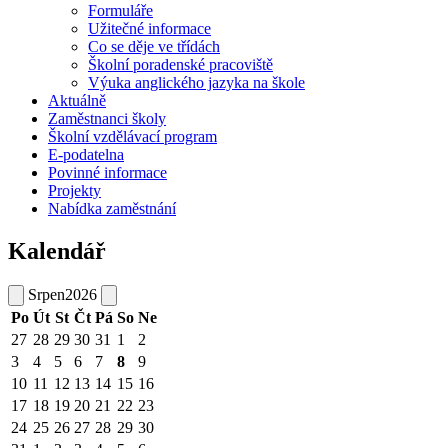
Formuláře
Užitečné informace
Co se děje ve třídách
Školní poradenské pracoviště
Výuka anglického jazyka na škole
Aktuálně
Zaměstnanci školy
Školní vzdělávací program
E-podatelna
Povinné informace
Projekty
Nabídka zaměstnání
Kalendář
Srpen
2026
Po
Út
St
Čt
Pá
So
Ne
27
28
29
30
31
1
2
3
4
5
6
7
8
9
10
11
12
13
14
15
16
17
18
19
20
21
22
23
24
25
26
27
28
29
30