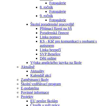
Fotogalerie
8. ročník
Fotogalerie
9. ročník
Fotogalerie
Školní poradenské pracoviště
Přijímací řízení na SŠ
Poradenská činnost
Linka pomoci
KS - Klíč pro komunikaci s osobami s
autismem
Linka bezpečí
SVP Benešov
Děti online
Výuka anglického jazyka na škole
Aktuálně
Aktuality
Kalendář akcí
Zaměstnanci školy
Školní vzdělávací program
E-podatelna
Povinné informace
Projekty
EU peníze školám
Člověk a svět práce