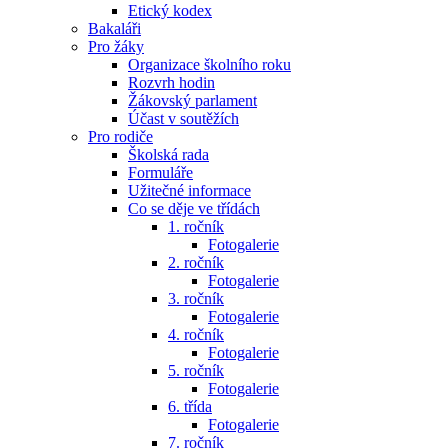
Etický kodex
Bakaláři
Pro žáky
Organizace školního roku
Rozvrh hodin
Žákovský parlament
Účast v soutěžích
Pro rodiče
Školská rada
Formuláře
Užitečné informace
Co se děje ve třídách
1. ročník
Fotogalerie
2. ročník
Fotogalerie
3. ročník
Fotogalerie
4. ročník
Fotogalerie
5. ročník
Fotogalerie
6. třída
Fotogalerie
7. ročník