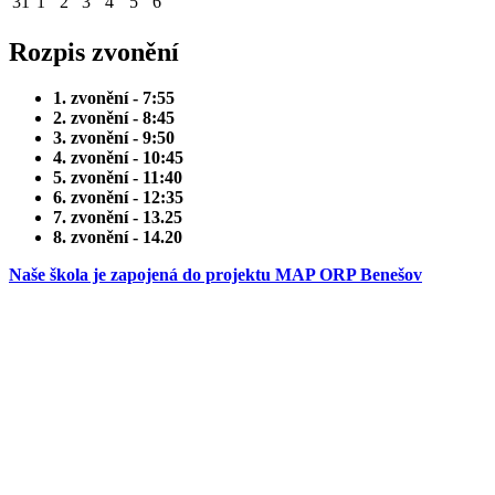
31
1
2
3
4
5
6
Rozpis zvonění
1. zvonění - 7:55
2. zvonění - 8:45
3. zvonění - 9:50
4. zvonění - 10:45
5. zvonění - 11:40
6. zvonění - 12:35
7. zvonění - 13.25
8. zvonění - 14.20
Naše škola je zapojená do projektu MAP ORP Benešov