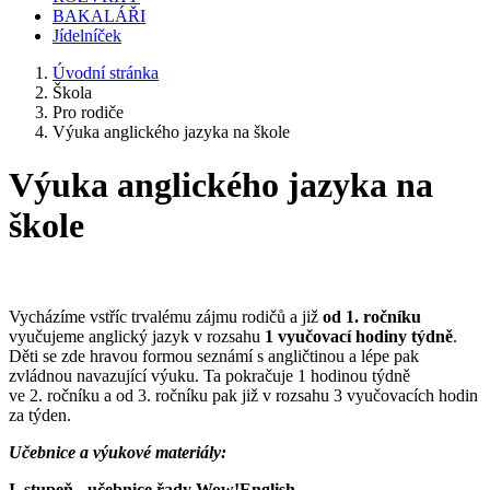
BAKALÁŘI
Jídelníček
Úvodní stránka
Škola
Pro rodiče
Výuka anglického jazyka na škole
Výuka anglického jazyka na
škole
Vycházíme vstříc trvalému zájmu rodičů a již
od 1. ročníku
vyučujeme anglický jazyk v rozsahu
1 vyučovací hodiny týdně
.
Děti se zde hravou formou seznámí s angličtinou a lépe pak
zvládnou navazující výuku. Ta pokračuje 1 hodinou týdně
ve 2. ročníku a od 3. ročníku pak již v rozsahu 3 vyučovacích hodin
za týden.
Učebnice a výukové materiály:
I. stupeň - učebnice řady Wow!English