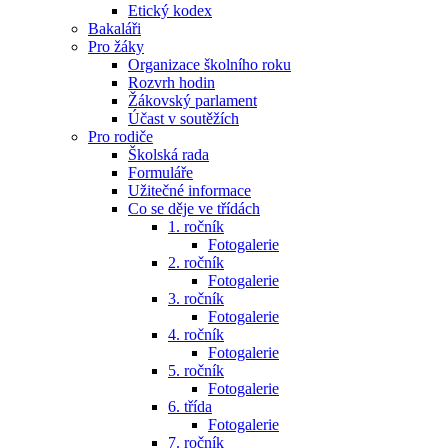
Etický kodex
Bakaláři
Pro žáky
Organizace školního roku
Rozvrh hodin
Žákovský parlament
Účast v soutěžích
Pro rodiče
Školská rada
Formuláře
Užitečné informace
Co se děje ve třídách
1. ročník
Fotogalerie
2. ročník
Fotogalerie
3. ročník
Fotogalerie
4. ročník
Fotogalerie
5. ročník
Fotogalerie
6. třída
Fotogalerie
7. ročník