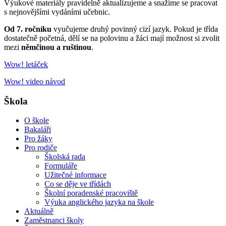
Výukové materiály pravidelně aktualizujeme a snažíme se pracovat
s nejnovějšími vydáními učebnic.
Od 7. ročníku
vyučujeme druhý povinný cizí jazyk. Pokud je třída
dostatečně početná, dělí se na polovinu a žáci mají možnost si zvolit
mezi
němčinou a ruštinou
.
Wow! letáček
Wow! video návod
Škola
O škole
Bakaláři
Pro žáky
Pro rodiče
Školská rada
Formuláře
Užitečné informace
Co se děje ve třídách
Školní poradenské pracoviště
Výuka anglického jazyka na škole
Aktuálně
Zaměstnanci školy