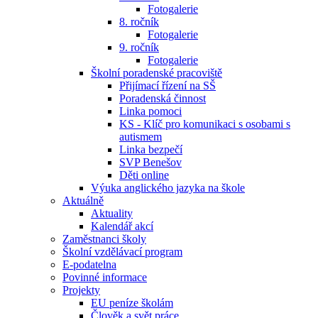
Fotogalerie
8. ročník
Fotogalerie
9. ročník
Fotogalerie
Školní poradenské pracoviště
Přijímací řízení na SŠ
Poradenská činnost
Linka pomoci
KS - Klíč pro komunikaci s osobami s
autismem
Linka bezpečí
SVP Benešov
Děti online
Výuka anglického jazyka na škole
Aktuálně
Aktuality
Kalendář akcí
Zaměstnanci školy
Školní vzdělávací program
E-podatelna
Povinné informace
Projekty
EU peníze školám
Člověk a svět práce