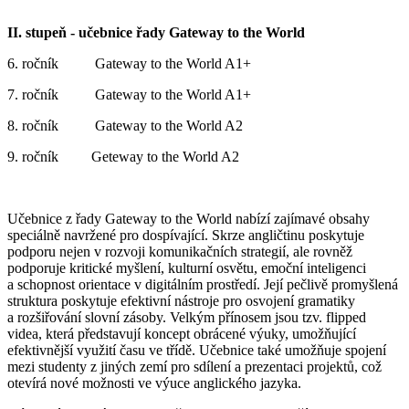
II. stupeň - učebnice řady Gateway to the World
6. ročník Gateway to the World A1+
7. ročník Gateway to the World A1+
8. ročník Gateway to the World A2
9. ročník Geteway to the World A2
Učebnice z řady Gateway to the World nabízí zajímavé obsahy
speciálně navržené pro dospívající. Skrze angličtinu poskytuje
podporu nejen v rozvoji komunikačních strategií, ale rovněž
podporuje kritické myšlení, kulturní osvětu, emoční inteligenci
a schopnost orientace v digitálním prostředí. Její pečlivě promyšlená
struktura poskytuje efektivní nástroje pro osvojení gramatiky
a rozšiřování slovní zásoby. Velkým přínosem jsou tzv. flipped
videa, která představují koncept obrácené výuky, umožňující
efektivnější využití času ve třídě. Učebnice také umožňuje spojení
mezi studenty z jiných zemí pro sdílení a prezentaci projektů, což
otevírá nové možnosti ve výuce anglického jazyka.