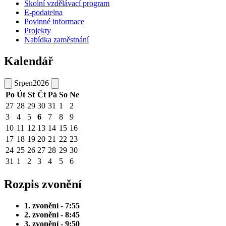
Školní vzdělávací program
E-podatelna
Povinné informace
Projekty
Nabídka zaměstnání
Kalendář
Srpen
2026
Po
Út
St
Čt
Pá
So
Ne
27
28
29
30
31
1
2
3
4
5
6
7
8
9
10
11
12
13
14
15
16
17
18
19
20
21
22
23
24
25
26
27
28
29
30
31
1
2
3
4
5
6
Rozpis zvonění
1. zvonění - 7:55
2. zvonění - 8:45
3. zvonění - 9:50