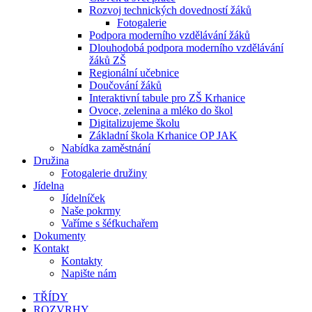
Rozvoj technických dovedností žáků
Fotogalerie
Podpora moderního vzdělávání žáků
Dlouhodobá podpora moderního vzdělávání
žáků ZŠ
Regionální učebnice
Doučování žáků
Interaktivní tabule pro ZŠ Krhanice
Ovoce, zelenina a mléko do škol
Digitalizujeme školu
Základní škola Krhanice OP JAK
Nabídka zaměstnání
Družina
Fotogalerie družiny
Jídelna
Jídelníček
Naše pokrmy
Vaříme s šéfkuchařem
Dokumenty
Kontakt
Kontakty
Napište nám
TŘÍDY
ROZVRHY