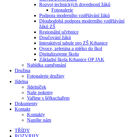
Rozvoj technických dovedností žáků
Fotogalerie
Podpora moderního vzdělávání žáků
Dlouhodobá podpora moderního vzdělávání
žáků ZŠ
Regionální učebnice
Doučování žáků
Interaktivní tabule pro ZŠ Krhanice
Ovoce, zelenina a mléko do škol
Digitalizujeme školu
Základní škola Krhanice OP JAK
Nabídka zaměstnání
Družina
Fotogalerie družiny
Jídelna
Jídelníček
Naše pokrmy
Vaříme s šéfkuchařem
Dokumenty
Kontakt
Kontakty
Napište nám
TŘÍDY
ROZVRHY