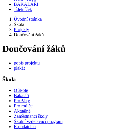
BAKALÁŘI
Jídelníček
Úvodní stránka
Škola
Projekty
Doučování žáků
Doučování žáků
popis projektu
plakát
Škola
O škole
Bakaláři
Pro žáky
Pro rodiče
Aktuálně
Zaměstnanci školy
Školní vzdělávací program
E-podatelna