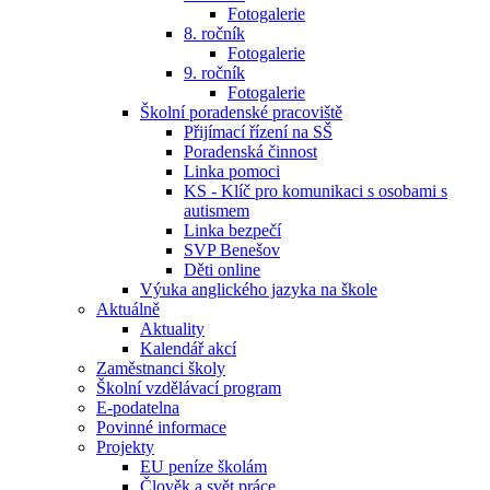
Fotogalerie
8. ročník
Fotogalerie
9. ročník
Fotogalerie
Školní poradenské pracoviště
Přijímací řízení na SŠ
Poradenská činnost
Linka pomoci
KS - Klíč pro komunikaci s osobami s
autismem
Linka bezpečí
SVP Benešov
Děti online
Výuka anglického jazyka na škole
Aktuálně
Aktuality
Kalendář akcí
Zaměstnanci školy
Školní vzdělávací program
E-podatelna
Povinné informace
Projekty
EU peníze školám
Člověk a svět práce