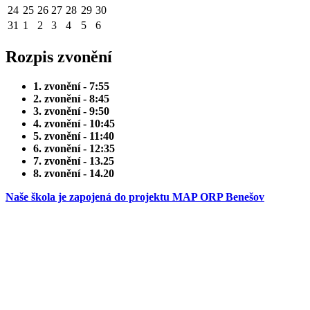
24
25
26
27
28
29
30
31
1
2
3
4
5
6
Rozpis zvonění
1. zvonění - 7:55
2. zvonění - 8:45
3. zvonění - 9:50
4. zvonění - 10:45
5. zvonění - 11:40
6. zvonění - 12:35
7. zvonění - 13.25
8. zvonění - 14.20
Naše škola je zapojená do projektu MAP ORP Benešov