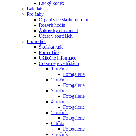
Etický kodex
Bakaláři
Pro žáky
Organizace školního roku
Rozvrh hodin
Žákovský parlament
Účast v soutěžích
Pro rodiče
Školská rada
Formuláře
Užitečné informace
Co se děje ve třídách
1. ročník
Fotogalerie
2. ročník
Fotogalerie
3. ročník
Fotogalerie
4. ročník
Fotogalerie
5. ročník
Fotogalerie
6. třída
Fotogalerie
7. ročník