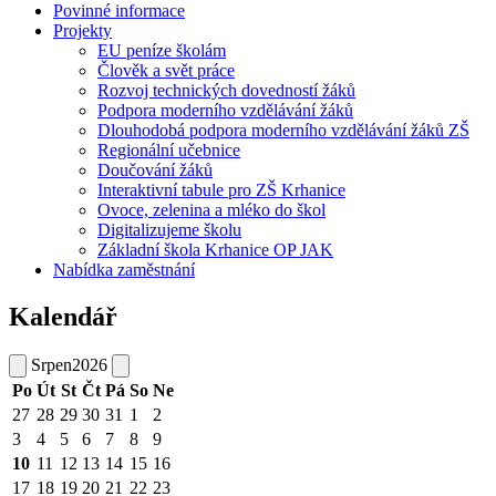
Povinné informace
Projekty
EU peníze školám
Člověk a svět práce
Rozvoj technických dovedností žáků
Podpora moderního vzdělávání žáků
Dlouhodobá podpora moderního vzdělávání žáků ZŠ
Regionální učebnice
Doučování žáků
Interaktivní tabule pro ZŠ Krhanice
Ovoce, zelenina a mléko do škol
Digitalizujeme školu
Základní škola Krhanice OP JAK
Nabídka zaměstnání
Kalendář
Srpen
2026
Po
Út
St
Čt
Pá
So
Ne
27
28
29
30
31
1
2
3
4
5
6
7
8
9
10
11
12
13
14
15
16
17
18
19
20
21
22
23