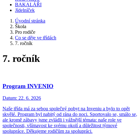
BAKALÁŘI
Jídelníček
Úvodní stránka
Škola
Pro rodiče
Co se děje ve třídách
7. ročník
7. ročník
Program INVENIO
Datum:
22. 6. 2026
Naše třída má za sebou společný pobyt na Inveniu a bylo to opět
skvělé. Program byl nabitý od rána do noci. Sportovalo se, smálo se,
ale kromě zábavy jsme zvládli i vážnější témata: naše role ve
společnosti, všímavost ke svému okolí a důležitost týmové
spolupráce. Děkujeme rodičům za spolupráci.