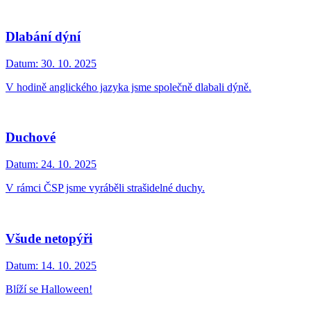
Dlabání dýní
Datum:
30. 10. 2025
V hodině anglického jazyka jsme společně dlabali dýně.
Duchové
Datum:
24. 10. 2025
V rámci ČSP jsme vyráběli strašidelné duchy.
Všude netopýři
Datum:
14. 10. 2025
Blíží se Halloween!