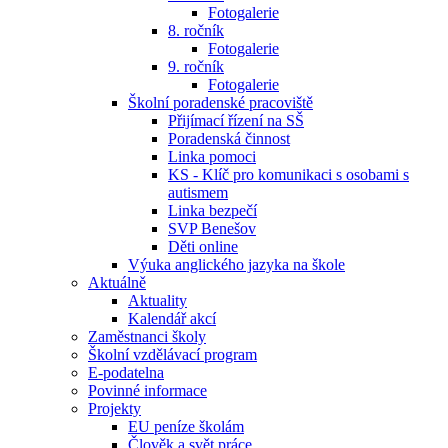
Fotogalerie
8. ročník
Fotogalerie
9. ročník
Fotogalerie
Školní poradenské pracoviště
Přijímací řízení na SŠ
Poradenská činnost
Linka pomoci
KS - Klíč pro komunikaci s osobami s
autismem
Linka bezpečí
SVP Benešov
Děti online
Výuka anglického jazyka na škole
Aktuálně
Aktuality
Kalendář akcí
Zaměstnanci školy
Školní vzdělávací program
E-podatelna
Povinné informace
Projekty
EU peníze školám
Člověk a svět práce