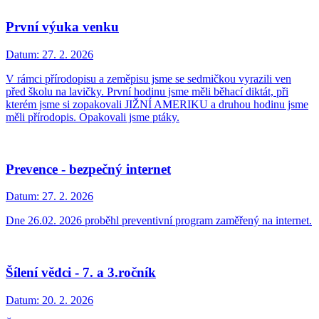
První výuka venku
Datum:
27. 2. 2026
V rámci přírodopisu a zeměpisu jsme se sedmičkou vyrazili ven
před školu na lavičky. První hodinu jsme měli běhací diktát, při
kterém jsme si zopakovali JIŽNÍ AMERIKU a druhou hodinu jsme
měli přírodopis. Opakovali jsme ptáky.
Prevence - bezpečný internet
Datum:
27. 2. 2026
Dne 26.02. 2026 proběhl preventivní program zaměřený na internet.
Šílení vědci - 7. a 3.ročník
Datum:
20. 2. 2026