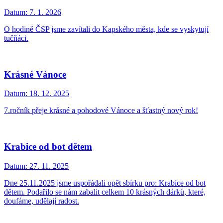
Datum:
7. 1. 2026
O hodině ČSP jsme zavítali do Kapského města, kde se vyskytují
tučňáci.
Krásné Vánoce
Datum:
18. 12. 2025
7.ročník přeje krásné a pohodové Vánoce a šťastný nový rok!
Krabice od bot dětem
Datum:
27. 11. 2025
Dne 25.11.2025 jsme uspořádali opět sbírku pro: Krabice od bot
dětem. Podařilo se nám zabalit celkem 10 krásných dárků, které,
doufáme, udělají radost.