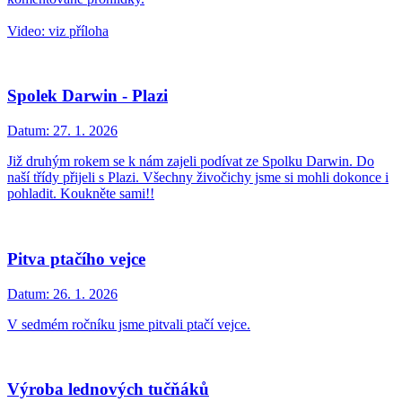
Video: viz příloha
Spolek Darwin - Plazi
Datum:
27. 1. 2026
Již druhým rokem se k nám zajeli podívat ze Spolku Darwin. Do
naší třídy přijeli s Plazi. Všechny živočichy jsme si mohli dokonce i
pohladit. Koukněte sami!!
Pitva ptačího vejce
Datum:
26. 1. 2026
V sedmém ročníku jsme pitvali ptačí vejce.
Výroba lednových tučňáků