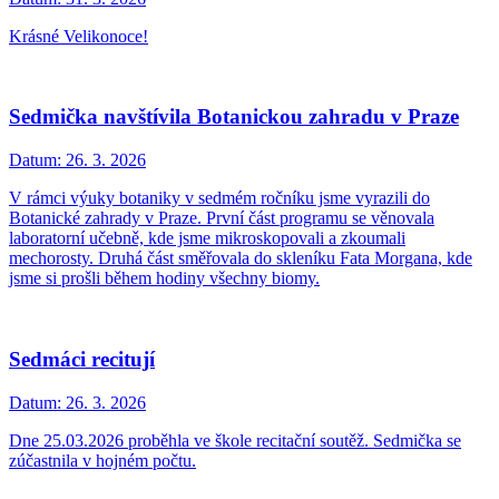
Krásné Velikonoce!
Sedmička navštívila Botanickou zahradu v Praze
Datum:
26. 3. 2026
V rámci výuky botaniky v sedmém ročníku jsme vyrazili do
Botanické zahrady v Praze. První část programu se věnovala
laboratorní učebně, kde jsme mikroskopovali a zkoumali
mechorosty. Druhá část směřovala do skleníku Fata Morgana, kde
jsme si prošli během hodiny všechny biomy.
Sedmáci recitují
Datum:
26. 3. 2026
Dne 25.03.2026 proběhla ve škole recitační soutěž. Sedmička se
zúčastnila v hojném počtu.