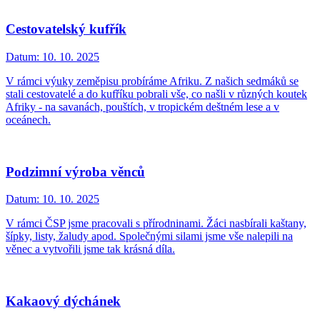
Cestovatelský kufřík
Datum:
10. 10. 2025
V rámci výuky zeměpisu probíráme Afriku. Z našich sedmáků se
stali cestovatelé a do kufříku pobrali vše, co našli v různých koutek
Afriky - na savanách, pouštích, v tropickém deštném lese a v
oceánech.
Podzimní výroba věnců
Datum:
10. 10. 2025
V rámci ČSP jsme pracovali s přírodninami. Žáci nasbírali kaštany,
šípky, listy, žaludy apod. Společnými silami jsme vše nalepili na
věnec a vytvořili jsme tak krásná díla.
Kakaový dýchánek