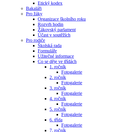
Etický kodex
Bakaláři
Pro žáky
Organizace školního roku
Rozvrh hodin
Žákovský parlament
Účast v soutěžích
Pro rodiče
Školská rada
Formuláře
Užitečné informace
Co se děje ve třídách
1. ročník
Fotogalerie
2. ročník
Fotogalerie
3. ročník
Fotogalerie
4. ročník
Fotogalerie
5. ročník
Fotogalerie
6. třída
Fotogalerie
7. ročník