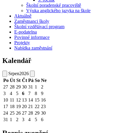
Školní poradenské pracoviště
Výuka anglického jazyka na škole
Aktuálně
Zaměstnanci školy
Školní vzdělávací program
E-podatelna
Povinné informace
Projekty
Nabídka zaměstnání
Kalendář
Srpen
2026
Po
Út
St
Čt
Pá
So
Ne
27
28
29
30
31
1
2
3
4
5
6
7
8
9
10
11
12
13
14
15
16
17
18
19
20
21
22
23
24
25
26
27
28
29
30
31
1
2
3
4
5
6
Rozpis zvonění