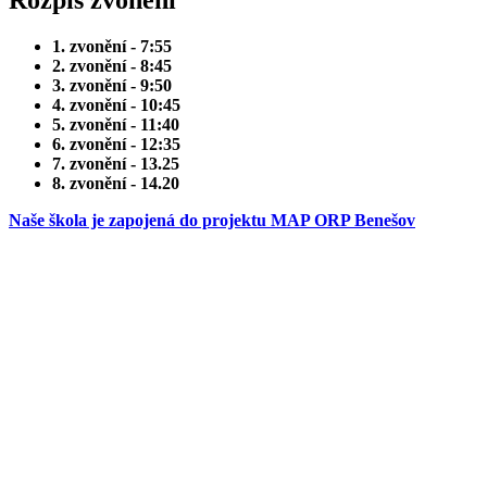
1. zvonění - 7:55
2. zvonění - 8:45
3. zvonění - 9:50
4. zvonění - 10:45
5. zvonění - 11:40
6. zvonění - 12:35
7. zvonění - 13.25
8. zvonění - 14.20
Naše škola je zapojená do projektu MAP ORP Benešov