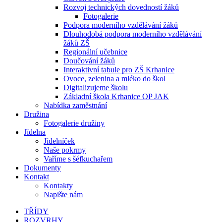
Rozvoj technických dovedností žáků
Fotogalerie
Podpora moderního vzdělávání žáků
Dlouhodobá podpora moderního vzdělávání
žáků ZŠ
Regionální učebnice
Doučování žáků
Interaktivní tabule pro ZŠ Krhanice
Ovoce, zelenina a mléko do škol
Digitalizujeme školu
Základní škola Krhanice OP JAK
Nabídka zaměstnání
Družina
Fotogalerie družiny
Jídelna
Jídelníček
Naše pokrmy
Vaříme s šéfkuchařem
Dokumenty
Kontakt
Kontakty
Napište nám
TŘÍDY
ROZVRHY