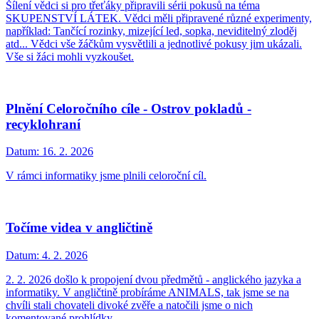
Šílení vědci si pro třeťáky připravili sérii pokusů na téma
SKUPENSTVÍ LÁTEK. Vědci měli připravené různé experimenty,
například: Tančící rozinky, mizející led, sopka, neviditelný zloděj
atd... Vědci vše žáčkům vysvětlili a jednotlivé pokusy jim ukázali.
Vše si žáci mohli vyzkoušet.
Plnění Celoročního cíle - Ostrov pokladů -
recyklohraní
Datum:
16. 2. 2026
V rámci informatiky jsme plnili celoroční cíl.
Točíme videa v angličtině
Datum:
4. 2. 2026
2. 2. 2026 došlo k propojení dvou předmětů - anglického jazyka a
informatiky. V angličtině probíráme ANIMALS, tak jsme se na
chvíli stali chovateli divoké zvěře a natočili jsme o nich
komentované prohlídky.