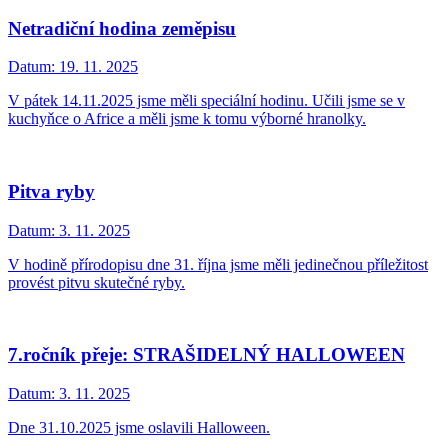
Netradiční hodina zeměpisu
Datum:
19. 11. 2025
V pátek 14.11.2025 jsme měli speciální hodinu. Učili jsme se v
kuchyňce o Africe a měli jsme k tomu výborné hranolky.
Pitva ryby
Datum:
3. 11. 2025
V hodině přírodopisu dne 31. října jsme měli jedinečnou příležitost
provést pitvu skutečné ryby.
7.ročník přeje: STRAŠIDELNÝ HALLOWEEN
Datum:
3. 11. 2025
Dne 31.10.2025 jsme oslavili Halloween.