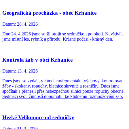
Geografická procházka - obec Krhanice
Datum:
28. 4. 2026
Dne 24. 4.2026 jsme se šli projít se sedmičkou po okolí. Navštívili
jsme místní les, rybník a přírodu. Krásné počasí - krásný den.
Kontrola žab v obci Krhanice
Datum:
13. 4. 2026
Dnes jsme se vydali, v rámci enviromentální výchovy, kontrolovat
žáby - skokany, ropuchy, blatnice skrvnité a rosničky. Dnes jsme
spočítali a přenesli přes nebezpečnou silnici pouze ropuchy obecné.
Sedmáci svou činností dopomohli ke klidnému rozmnožování žab.
Hezké Velikonoce od sedmičky
Datum:
31. 3. 2026