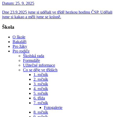
Datum:
25. 9. 2025
Dne 23.9.2025 jsme si udělali ve třídě hezkou hodinu ČSP. Udělali
jsme si kakao a měli jsme se krásně.
Škola
O škole
Bakaláři
Pro žáky
Pro rodiče
Školská rada
Formuláře
Užitečné informace
Co se děje ve třídách
1. ročník
2. ročník
3. ročník
4. ročník
5. ročník
6. třída
7. ročník
Fotogalerie
8. ročník
9. ročník