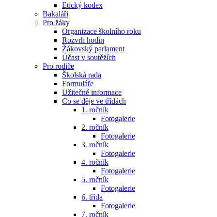
Etický kodex
Bakaláři
Pro žáky
Organizace školního roku
Rozvrh hodin
Žákovský parlament
Účast v soutěžích
Pro rodiče
Školská rada
Formuláře
Užitečné informace
Co se děje ve třídách
1. ročník
Fotogalerie
2. ročník
Fotogalerie
3. ročník
Fotogalerie
4. ročník
Fotogalerie
5. ročník
Fotogalerie
6. třída
Fotogalerie
7. ročník