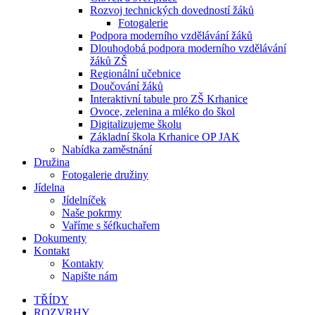
Rozvoj technických dovedností žáků
Fotogalerie
Podpora moderního vzdělávání žáků
Dlouhodobá podpora moderního vzdělávání
žáků ZŠ
Regionální učebnice
Doučování žáků
Interaktivní tabule pro ZŠ Krhanice
Ovoce, zelenina a mléko do škol
Digitalizujeme školu
Základní škola Krhanice OP JAK
Nabídka zaměstnání
Družina
Fotogalerie družiny
Jídelna
Jídelníček
Naše pokrmy
Vaříme s šéfkuchařem
Dokumenty
Kontakt
Kontakty
Napište nám
TŘÍDY
ROZVRHY