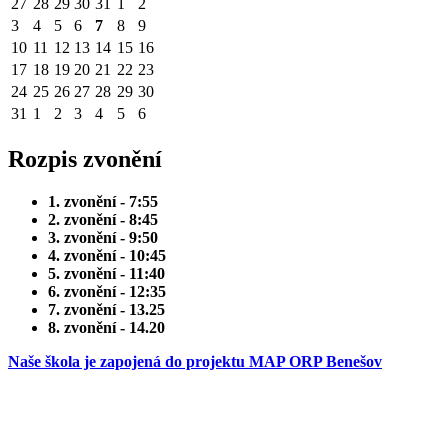
27
28
29
30
31
1
2
3
4
5
6
7
8
9
10
11
12
13
14
15
16
17
18
19
20
21
22
23
24
25
26
27
28
29
30
31
1
2
3
4
5
6
Rozpis zvonění
1. zvonění - 7:55
2. zvonění - 8:45
3. zvonění - 9:50
4. zvonění - 10:45
5. zvonění - 11:40
6. zvonění - 12:35
7. zvonění - 13.25
8. zvonění - 14.20
Naše škola je zapojená do projektu MAP ORP Benešov