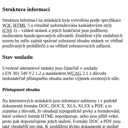
Struktura informací
Struktura informací na stránkách byla vytvořena podle specifikace
W3C
HTML
5 a vizuálně naformátována kaskádovými styly
(
CSS
3) – vzhled stránek a jejich funkčnost jsou podřízeny
možnostem handicapovaných uživatelů. Dodržení výše zmíněných
norem by mělo zajistit správné zobrazení obsahu stránek ve většině
používaných prohlížečů a na většině zobrazovacích zařízení.
Stav souladu
Uvedené internetové stránky jsou částečně v souladu
s EN 301 549 V2 1.2 a standardem
WCAG
2.1 z důvodu
nedostatečně přístupného obsahu anebo výjimek uvedených níže.
Přístupnost obsahu
Na internetových stránkách jsou informace nabízeny i v podobě
dokumentů formátu DOC, DOCX, XLS, XLSX a PDF, a to
zejména z důvodů, že obsahují typografické prvky a formátování,
které webový formát HTML nepodporuje, nebo jsou příliš velké,
proto pak doporučujeme jejich stažení. Formáty DOC a PDF jsou
také vhodnější pro tisk. K prohlížení těchto dokumentů je možné