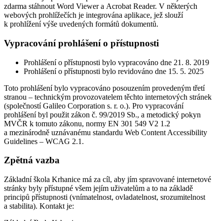
zdarma stáhnout Word Viewer a Acrobat Reader. V některých
webových prohlížečích je integrována aplikace, jež slouží
k prohlížení výše uvedených formátů dokumentů.
Vypracování prohlášení o přístupnosti
Prohlášení o přístupnosti bylo vypracováno dne 21. 8. 2019
Prohlášení o přístupnosti bylo revidováno dne 15. 5. 2025
Toto prohlášení bylo vypracováno posouzením provedeným třetí
stranou – technickým provozovatelem těchto internetových stránek
(společností Galileo Corporation s. r. o.). Pro vypracování
prohlášení byl použit zákon č. 99/2019 Sb., a metodický pokyn
MVČR k tomuto zákonu, normy EN 301 549 V2 1.2
a mezinárodně uznávanému standardu Web Content Accessibility
Guidelines – WCAG 2.1.
Zpětná vazba
Základní škola Krhanice má za cíl, aby jím spravované internetové
stránky byly přístupné všem jejím uživatelům a to na základě
principů přístupnosti (vnímatelnost, ovladatelnost, srozumitelnost
a stabilita). Kontakt je: