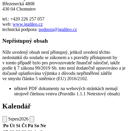
Březenecká 4808
430 04 Chomutov
tel.: +420 226 257 057
web:
www.igalileo.cz
technická podpora:
podpora@igalileo.cz
Nepřístupný obsah
Níže uvedený obsah není přístupný, jelikož uvedení těchto
nedostatků do souladu se zákonem a s pravidly přístupnosti by
v tomto případě bylo pro provozovatele finančně náročné, takže
podle § 7 zákona 99/2019 Sb. toto není dodatečně upravováno a je
dočasně uplatňována výjimka z důvodu nepřiměřené zátěže
ve smyslu článku 5 směrnice (EU) 2016/2102.
některé PDF dokumenty na webových stránkách nemají
strojově čitelnou vrstvu (Pravidlo 1.1.1 Netextový obsah)
Kalendář
Srpen
2026
Po
Út
St
Čt
Pá
So
Ne