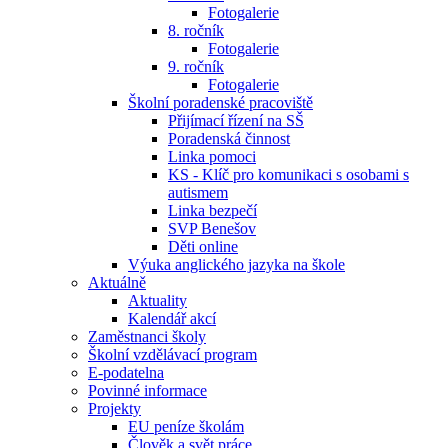
Fotogalerie
8. ročník
Fotogalerie
9. ročník
Fotogalerie
Školní poradenské pracoviště
Přijímací řízení na SŠ
Poradenská činnost
Linka pomoci
KS - Klíč pro komunikaci s osobami s
autismem
Linka bezpečí
SVP Benešov
Děti online
Výuka anglického jazyka na škole
Aktuálně
Aktuality
Kalendář akcí
Zaměstnanci školy
Školní vzdělávací program
E-podatelna
Povinné informace
Projekty
EU peníze školám
Člověk a svět práce