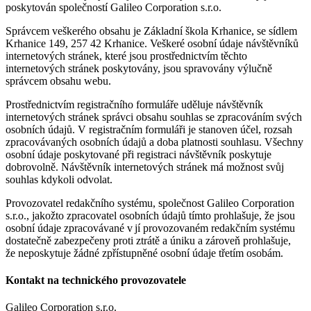
poskytován společností Galileo Corporation s.r.o.
Správcem veškerého obsahu je Základní škola Krhanice, se sídlem
Krhanice 149, 257 42 Krhanice. Veškeré osobní údaje návštěvníků
internetových stránek, které jsou prostřednictvím těchto
internetových stránek poskytovány, jsou spravovány výlučně
správcem obsahu webu.
Prostřednictvím registračního formuláře uděluje návštěvník
internetových stránek správci obsahu souhlas se zpracováním svých
osobních údajů. V registračním formuláři je stanoven účel, rozsah
zpracovávaných osobních údajů a doba platnosti souhlasu. Všechny
osobní údaje poskytované při registraci návštěvník poskytuje
dobrovolně. Návštěvník internetových stránek má možnost svůj
souhlas kdykoli odvolat.
Provozovatel redakčního systému, společnost Galileo Corporation
s.r.o., jakožto zpracovatel osobních údajů tímto prohlašuje, že jsou
osobní údaje zpracovávané v jí provozovaném redakčním systému
dostatečně zabezpečeny proti ztrátě a úniku a zároveň prohlašuje,
že neposkytuje žádné zpřístupněné osobní údaje třetím osobám.
Kontakt na technického provozovatele
Galileo Corporation s.r.o.