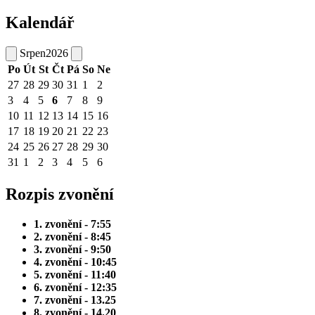
Kalendář
Srpen
2026
Po
Út
St
Čt
Pá
So
Ne
27
28
29
30
31
1
2
3
4
5
6
7
8
9
10
11
12
13
14
15
16
17
18
19
20
21
22
23
24
25
26
27
28
29
30
31
1
2
3
4
5
6
Rozpis zvonění
1. zvonění - 7:55
2. zvonění - 8:45
3. zvonění - 9:50
4. zvonění - 10:45
5. zvonění - 11:40
6. zvonění - 12:35
7. zvonění - 13.25
8. zvonění - 14.20