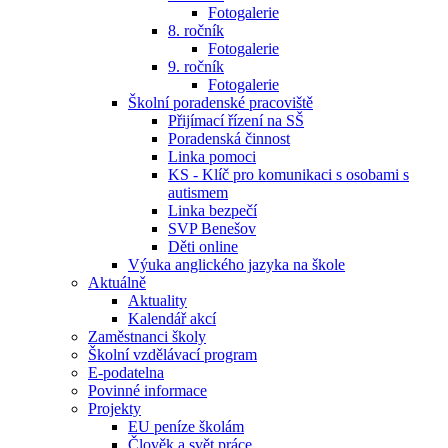
Fotogalerie
8. ročník
Fotogalerie
9. ročník
Fotogalerie
Školní poradenské pracoviště
Přijímací řízení na SŠ
Poradenská činnost
Linka pomoci
KS - Klíč pro komunikaci s osobami s
autismem
Linka bezpečí
SVP Benešov
Děti online
Výuka anglického jazyka na škole
Aktuálně
Aktuality
Kalendář akcí
Zaměstnanci školy
Školní vzdělávací program
E-podatelna
Povinné informace
Projekty
EU peníze školám
Člověk a svět práce