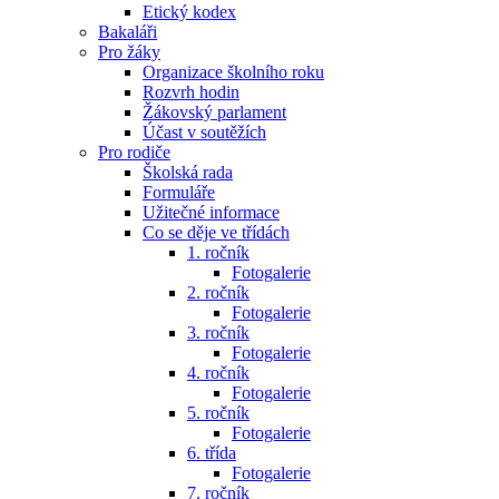
Etický kodex
Bakaláři
Pro žáky
Organizace školního roku
Rozvrh hodin
Žákovský parlament
Účast v soutěžích
Pro rodiče
Školská rada
Formuláře
Užitečné informace
Co se děje ve třídách
1. ročník
Fotogalerie
2. ročník
Fotogalerie
3. ročník
Fotogalerie
4. ročník
Fotogalerie
5. ročník
Fotogalerie
6. třída
Fotogalerie
7. ročník