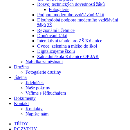
Rozvoj technických dovedností žáků
Fotogalerie
Podpora moderního vzdělávání žáků
Dlouhodobá podpora moderního vzdělávání
žáků ZŠ
Regionální učebnice
Doučování žáků
Interaktivní tabule pro ZŠ Krhanice
Ovoce, zelenina a mléko do škol
Digitalizujeme školu
Základní škola Krhanice OP JAK
Nabídka zaměstnání
Družina
Fotogalerie družiny
Jídelna
Jídelníček
Naše pokrmy
Vaříme s šéfkuchařem
Dokumenty
Kontakt
Kontakty
Napište nám
TŘÍDY
ROZVRHY